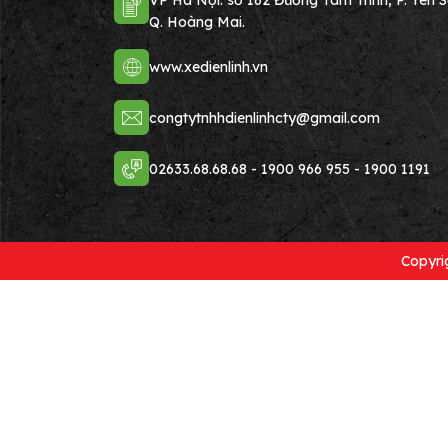
VP Hà Nội: số 162 Đường Tam Trinh, P. Yên S
Q. Hoàng Mai.
www.xedienlinh.vn
congtytnhhdienlinhcty@gmail.com
02633.68.68.68
-
1900 966 955
-
1900 1191
Copyri