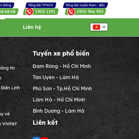
Liên hệ
Tuyến xe phổ biến
Đam Rông - Hồ Chí Minh
ông tin
Tân Uyên - Lâm Hà
n
Điền Linh
Phú Sơn - Tp.Hồ Chí Minh
Lâm Hà - Hồ Chí Minh
Bình Dương - Lâm Hà
ủy vé
Liên kết
án VNPAY