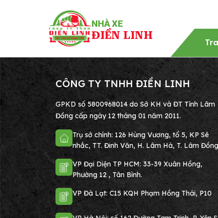
NHÀ XE
ĐIỀN LINH
Tr
CÔNG TY TNHH ĐIỀN LINH
GPKD số 5800968014 do Sở KH và ĐT Tỉnh Lâm
Đồng cấp ngày 12 tháng 01 năm 2011.
Trụ sở chính: 126 Hùng Vương, tổ 5, KP Sê
nhắc, TT. Đinh Văn, H. Lâm Hà, T. Lâm Đồng
VP Đại Diện TP HCM: 33-39 Xuân Hồng,
Phường 12 , Tân Bình.
VP Đà Lạt: C15 KQH Phạm Hồng Thái, P10