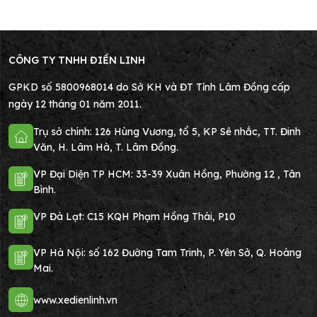
CÔNG TY TNHH ĐIỀN LINH
GPKD số 5800968014 do Sở KH và ĐT Tỉnh Lâm Đồng cấp
ngày 12 tháng 01 năm 2011.
Trụ sở chính: 126 Hùng Vương, tổ 5, KP Sê nhắc, TT. Đinh
Văn, H. Lâm Hà, T. Lâm Đồng.
VP Đại Diện TP HCM: 33-39 Xuân Hồng, Phường 12 , Tân
Bình.
VP Đà Lạt: C15 KQH Phạm Hồng Thái, P10
VP Hà Nội: số 162 Đường Tam Trinh, P. Yên Sở, Q. Hoàng
Mai.
www.xedienlinh.vn